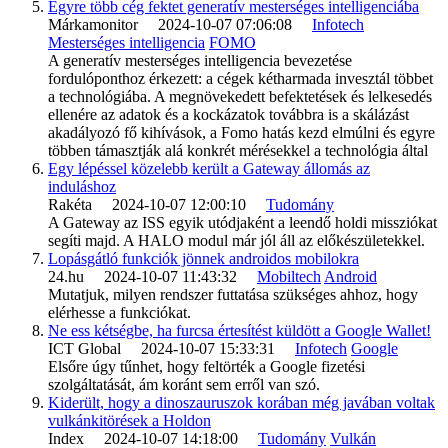
Egyre több cég fektet generatív mesterséges intelligenciába
Márkamonitor 2024-10-07 07:06:08
Infotech
Mesterséges intelligencia
FOMO
A generatív mesterséges intelligencia bevezetése
fordulóponthoz érkezett: a cégek kétharmada invesztál többet
a technológiába. A megnövekedett befektetések és lelkesedés
ellenére az adatok és a kockázatok továbbra is a skálázást
akadályozó fő kihívások, a Fomo hatás kezd elmúlni és egyre
többen támasztják alá konkrét mérésekkel a technológia által
Egy lépéssel közelebb került a Gateway állomás az
induláshoz
Rakéta 2024-10-07 12:00:10
Tudomány
A Gateway az ISS egyik utódjaként a leendő holdi missziókat
segíti majd. A HALO modul már jól áll az előkészületekkel.
Lopásgátló funkciók jönnek androidos mobilokra
24.hu 2024-10-07 11:43:32
Mobiltech
Android
Mutatjuk, milyen rendszer futtatása szükséges ahhoz, hogy
elérhesse a funkciókat.
Ne ess kétségbe, ha furcsa értesítést küldött a Google Wallet!
ICT Global 2024-10-07 15:33:31
Infotech
Google
Elsőre úgy tűnhet, hogy feltörték a Google fizetési
szolgáltatását, ám koránt sem erről van szó.
Kiderült, hogy a dinoszauruszok korában még javában voltak
vulkánkitörések a Holdon
Index 2024-10-07 14:18:00
Tudomány
Vulkán