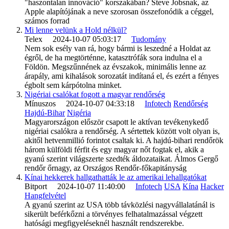
"haszontalan innováció" korszakában? Steve Jobsnak, az
Apple alapítójának a neve szorosan összefonódik a céggel,
számos forrad
Mi lenne velünk a Hold nélkül?
Telex 2024-10-07 05:03:17
Tudomány
Nem sok esély van rá, hogy bármi is leszedné a Holdat az
égről, de ha megtörténne, katasztrófák sora indulna el a
Földön. Megszűnnének az évszakok, minimális lenne az
árapály, ami kihalások sorozatát indítaná el, és ezért a fényes
égbolt sem kárpótolna minket.
Nigériai csalókat fogott a magyar rendőrség
Mínuszos 2024-10-07 04:33:18
Infotech
Rendőrség
Hajdú-Bihar
Nigéria
Magyarországon először csapott le aktívan tevékenykedő
nigériai csalókra a rendőrség. A sértettek között volt olyan is,
akitől hetvenmillió forintot csaltak ki. A hajdú-bihari rendőrök
három külföldi férfit és egy magyar nőt fogtak el, akik a
gyanú szerint világszerte szedték áldozataikat. Álmos Gergő
rendőr őrnagy, az Országos Rendőr-főkapitányság
Kínai hekkerek hallgathatták le az amerikai lehallgatókat
Bitport 2024-10-07 11:40:00
Infotech
USA
Kína
Hacker
Hangfelvétel
A gyanú szerint az USA több távközlési nagyvállalatánál is
sikerült beférkőzni a törvényes felhatalmazással végzett
hatósági megfigyeléseknél használt rendszerekbe.