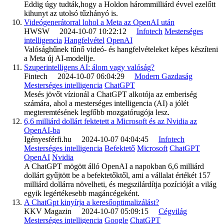
Eddig úgy tudták,hogy a Holdon hárommilliárd évvel ezelőtt
kihunyt az utolsó tűzhányó is.
Videógenerátorral lohol a Meta az OpenAI után
HWSW 2024-10-07 10:22:12
Infotech
Mesterséges
intelligencia
Hangfelvétel
OpenAI
Valósághűnek tűnő videó- és hangfelvételeket képes készíteni
a Meta új AI-modellje.
Szuperintelligens AI: álom vagy valóság?
Fintech 2024-10-07 06:04:29
Modern Gazdaság
Mesterséges intelligencia
ChatGPT
Mesés jövőt vízionál a ChatGPT alkotója az emberiség
számára, ahol a mesterséges intelligencia (AI) a jólét
megteremtésének legfőbb mozgatórugója lesz.
6,6 milliárd dollárt fektetett a Microsoft és az Nvidia az
OpenAI-ba
Igényesférfi.hu 2024-10-07 04:04:45
Infotech
Mesterséges intelligencia
Befektető
Microsoft
ChatGPT
OpenAI
Nvidia
A ChatGPT mögött álló OpenAI a napokban 6,6 milliárd
dollárt gyűjtött be a befektetőktől, ami a vállalat értékét 157
milliárd dollárra növelheti, és megszilárdítja pozícióját a világ
egyik legértékesebb magáncégeként.
A ChatGpt kinyírja a keresőoptimalizálást?
KKV Magazin 2024-10-07 05:09:15
Cégvilág
Mesterséges intelligencia
Google
ChatGPT